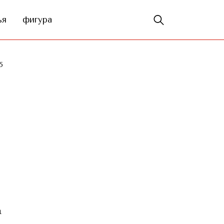
ья
фигура
5
а