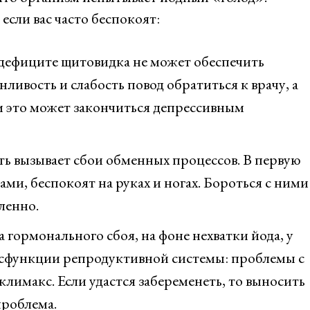
если вас часто беспокоят:
ефиците щитовидка не может обеспечить
ливость и слабость повод обратиться к врачу, а
ем это может закончиться депрессивным
ь вызывает сбои обменных процессов. В первую
ами, беспокоят на руках и ногах. Бороться с ними
ленно.
а гормонального сбоя, на фоне нехватки йода, у
сфункции репродуктивной системы: проблемы с
климакс. Если удастся забеременеть, то выносить
проблема.