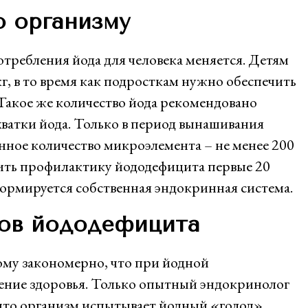
о организму
требления йода для человека меняется. Детям
кг, в то время как подросткам нужно обеспечить
 Такое же количество йода рекомендовано
ватки йода. Только в период вынашивания
ное количество микроэлемента – не менее 200
дить профилактику йододефицита первые 20
формируется собственная эндокринная система.
ков йододефицита
тому закономерно, что при йодной
ение здоровья. Только опытный эндокринолог
 что организм испытывает йодный «голод».