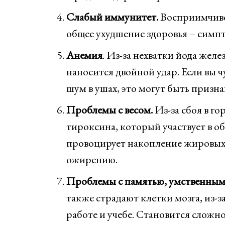
Слабый иммунитет.
Восприимчивос
общее ухудшение здоровья – симп
Анемия
. Из-за нехватки йода желез
наносится двойной удар. Если вы ч
шум в ушах, это могут быть призн
Проблемы с весом.
Из-за сбоя в г
тироксина, который участвует в 
провоцирует накопление жировых к
ожирению.
Проблемы с памятью, умственным
также страдают клетки мозга, из-
работе и учебе. Становится сложн