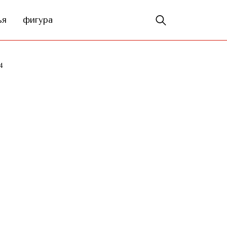
ья
фигура
4