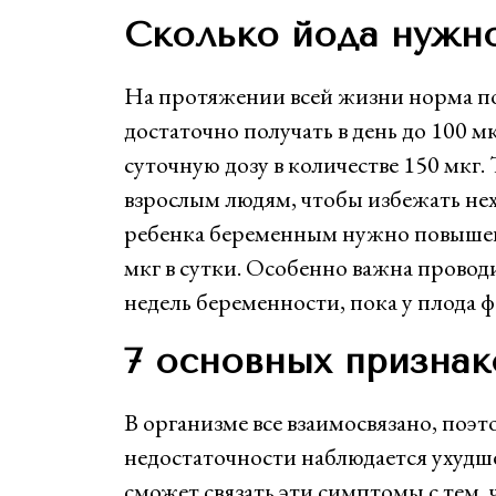
Сколько йода нужн
На протяжении всей жизни норма по
достаточно получать в день до 100 м
суточную дозу в количестве 150 мкг.
взрослым людям, чтобы избежать нех
ребенка беременным нужно повышен
мкг в сутки. Особенно важна прово
недель беременности, пока у плода 
7 основных призна
В организме все взаимосвязано, поэ
недостаточности наблюдается ухудш
сможет связать эти симптомы с тем,